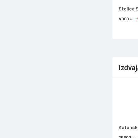
Stolica
4000 +
t
Izdva
Kafansk
25600 +