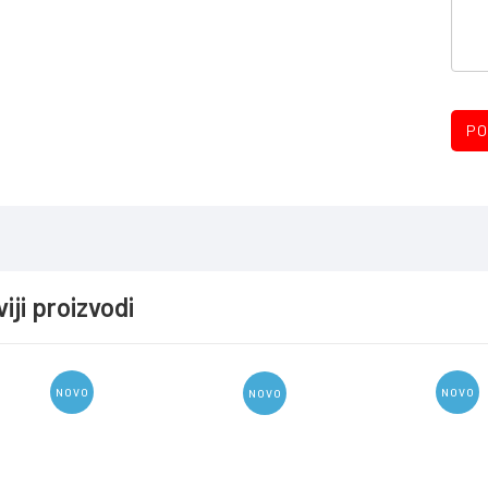
PO
iji proizvodi
NOVO
NOVO
NOVO