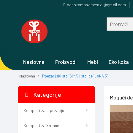
panoramanamestaj@gmail.com
Naslovna
Proizvodi
Mebl
Eko koža
Naslovna
Trpezarijski sto "SIMA" i stolice "LANA 3"
Kategorije
Mogući d
Kompleti za trpezariju
Kompleti za kafane