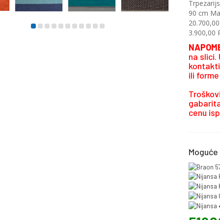
Trpezarijs
90 cm Mat
20.700,00
3.900,00 
NAPOM
na slici
kontakt
ili form
Troškovi
gabarita
cenu isp
Moguće 