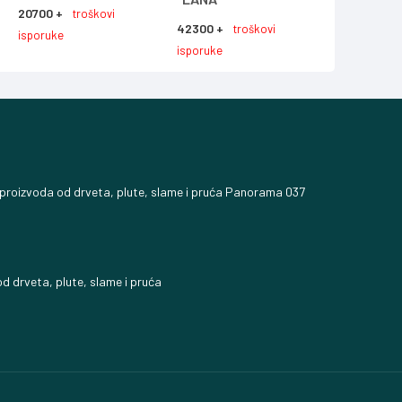
20700 +
troškovi
42300 +
27600 +
troškovi
tr
isporuke
isporuke
isporuke
 proizvoda od drveta, plute, slame i pruća Panorama 037
d drveta, plute, slame i pruća