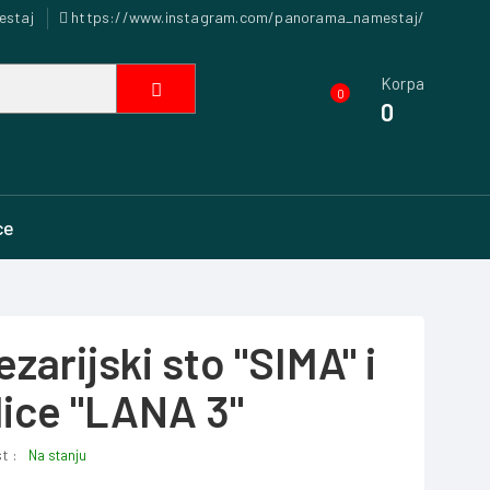
estaj
https://www.instagram.com/panorama_namestaj/
Korpa
0
0
ce
ezarijski sto "SIMA" i
lice "LANA 3"
t :
Na stanju