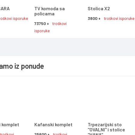
 SARA
TV komoda sa
Stolica X2
policama
3800 +
roškovi isporuke
troškovi isporuke
73750 +
troškovi
isporuke
jamo iz ponude
i komplet
Kafanski komplet
Trpezarijski sto
"OVALNI" i stolice
25600 +
"HANA"
troškovi
troškovi