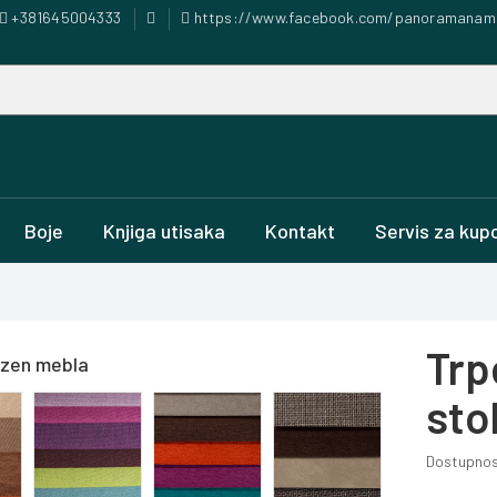
+381645004333
https://www.facebook.com/panoramanam
Boje
Knjiga utisaka
Kontakt
Servis za kup
Trp
ezen mebla
sto
Dostupnos