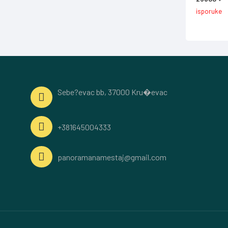
isporuke
Sebe?evac bb, 37000 Kru�evac
+381645004333
panoramanamestaj@gmail.com