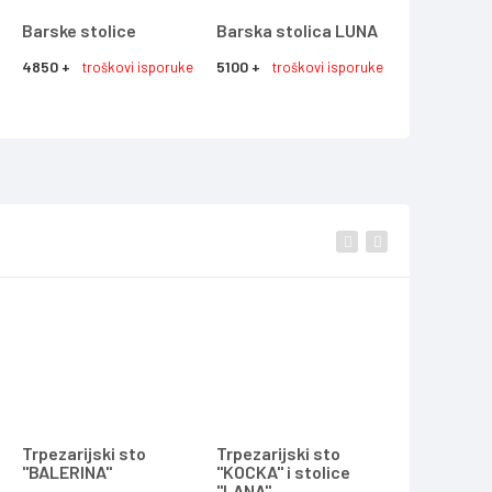
Barske stolice
Barska stolica LUNA
Stolica "L
4850 +
5100 +
8850 +
troškovi isporuke
troškovi isporuke
tro
Trpezarijski sto
Trpezarijski sto
Trpezarijs
"BALERINA"
"KOCKA" i stolice
"KOCKA" i 
"LANA"
"LANA"