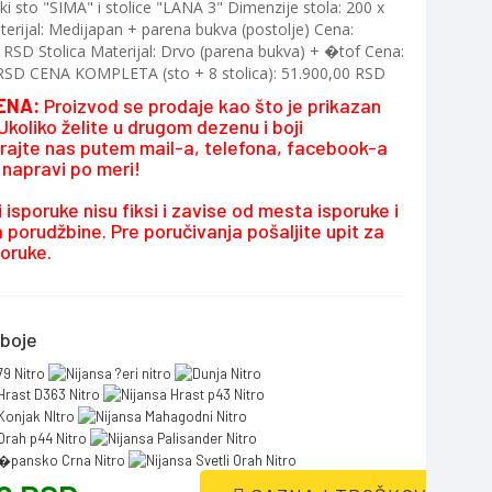
ki sto "SIMA" i stolice "LANA 3" Dimenzije stola: 200 x
erijal: Medijapan + parena bukva (postolje) Cena:
 RSD Stolica Materijal: Drvo (parena bukva) + �tof Cena:
RSD CENA KOMPLETA (sto + 8 stolica): 51.900,00 RSD
ENA:
Proizvod se prodaje kao što je prikazan
. Ukoliko želite u drugom dezenu i boji
irajte nas putem mail-a, telefona, facebook-a
e napravi po meri!
 isporuke nisu fiksi i zavise od mesta isporuke i
 porudžbine. Pre poručivanja pošaljite upit za
oruke.
boje