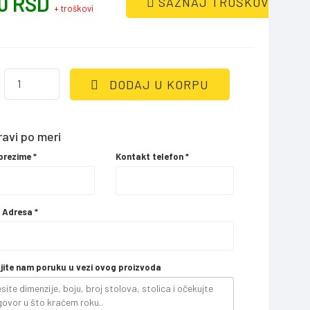
0 RSD
SAZNAJ TROŠKOVE
+ troškovi
DODAJ U KORPU
avi po meri
 prezime
*
Kontakt telefon
*
l Adresa
*
jite nam poruku u vezi ovog proizvoda