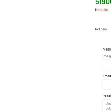
5190
isporuke
Količina :
Napr
Ime i
Emai
Pošal