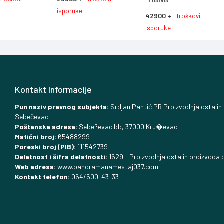
isporuke
42900 +
troškovi
isporuke
Kontakt Informacije
Pun naziv pravnog subjekta:
Srdjan Pantić PR Proizvodnja ostalih
Sebečevac
Poštanska adresa:
Sebe?evac bb, 37000 Kru�evac
Matični broj:
65488299
Poreski broj (PIB):
111542739
Delatnost i šifra delatnosti:
1629 - Proizvodnja ostalih proizvoda o
Web adresa:
www.panoramanamestaj037.com
Kontakt telefon:
064/500-43-33