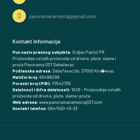
panoramanamestaj@gmail.com
Kontakt Informacije
Pun naziv pravnog subjekta:
Srdjan Pantić PR
Proizvodnja ostalih proizvoda od drveta, plute, slame i
pruća Panorama 037 Sebečevac
Poštanska adresa:
Sebe?evac bb, 37000 Kru�evac
Matični broj:
65488299
Poreski broj (PIB):
111542739
Delatnost i šifra delatnosti:
1629 - Proizvodnja ostalih
proizvoda od drveta, plute, slame i pruća
Web adresa:
www.panoramanamestaj037.com
Kontakt telefon:
064/500-43-33