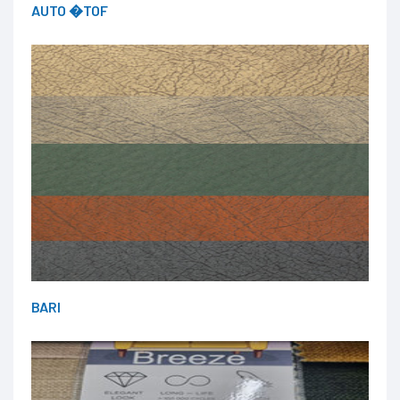
AUTO �TOF
BARI