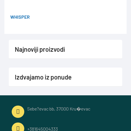
WHISPER
Najnoviji proizvodi
Izdvajamo iz ponude
Sebe?evac bb, 37000 Kru�evac
+381645004333