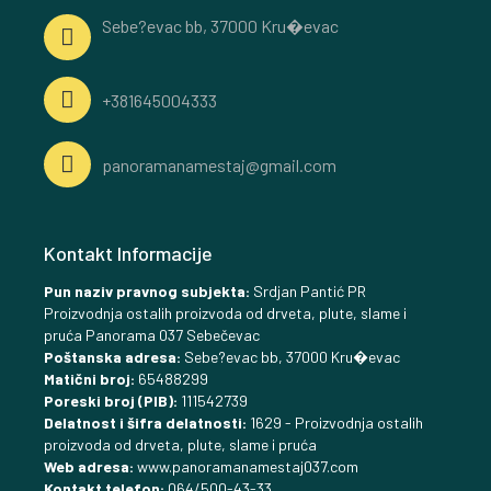
Sebe?evac bb, 37000 Kru�evac
+381645004333
panoramanamestaj@gmail.com
Kontakt Informacije
Pun naziv pravnog subjekta:
Srdjan Pantić PR
Proizvodnja ostalih proizvoda od drveta, plute, slame i
pruća Panorama 037 Sebečevac
Poštanska adresa:
Sebe?evac bb, 37000 Kru�evac
Matični broj:
65488299
Poreski broj (PIB):
111542739
Delatnost i šifra delatnosti:
1629 - Proizvodnja ostalih
proizvoda od drveta, plute, slame i pruća
Web adresa:
www.panoramanamestaj037.com
Kontakt telefon:
064/500-43-33