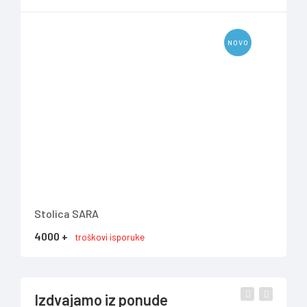
NOVO
Stolica SARA
TV 
4000 +
737
troškovi isporuke
Izdvajamo iz ponude