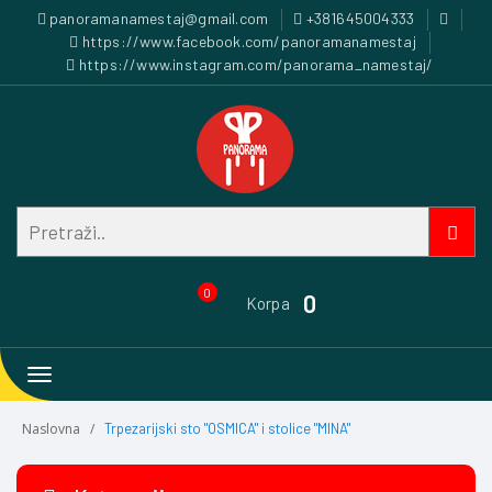
panoramanamestaj@gmail.com
+381645004333
https://www.facebook.com/panoramanamestaj
https://www.instagram.com/panorama_namestaj/
0
0
Korpa
Toggle
navigation
Naslovna
Trpezarijski sto "OSMICA" i stolice "MINA"