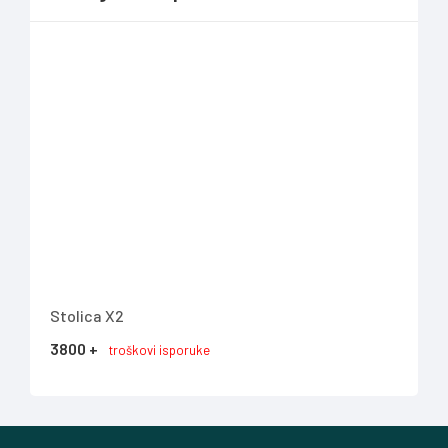
Stolica X2
Sto
3800 +
390
troškovi isporuke