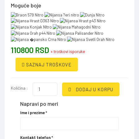
Moguće boje
110800 RSD
+ troškovi isporuke
SAZNAJ TROŠKOVE
Količina :
DODAJ U KORPU
Napravi po meri
Ime i prezime
*
Kontakt telefon
*