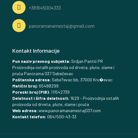
+381645004333
panoramanamestaj@gmail.com
Kontakt Informacije
Pun naziv pravnog subjekta:
Srdjan Pantić PR
Proizvodnja ostalih proizvoda od drveta, plute, slame i
pruća Panorama 037 Sebečevac
Poštanska adresa:
Sebe?evac bb, 37000 Kru�evac
Matični broj:
65488299
Poreski broj (PIB):
111542739
Delatnost i šifra delatnosti:
1629 - Proizvodnja ostalih
proizvoda od drveta, plute, slame i pruća
Web adresa:
www.panoramanamestaj037.com
Kontakt telefon:
064/500-43-33