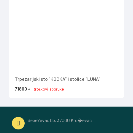
Trpezarijski sto "KOCKA" i stolice "LUNA"
Klub
71800 +
188
troškovi isporuke
Sebe?evac bb, 37000 Kru�evac