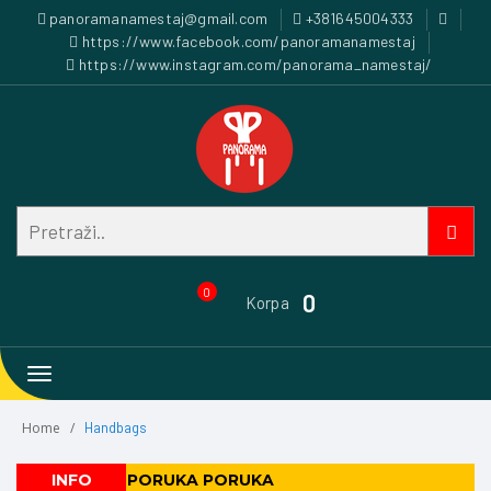
panoramanamestaj@gmail.com
+381645004333
https://www.facebook.com/panoramanamestaj
https://www.instagram.com/panorama_namestaj/
0
0
Korpa
Toggle
navigation
Home
Handbags
PORUKA PORUKA PORUKA
INFO