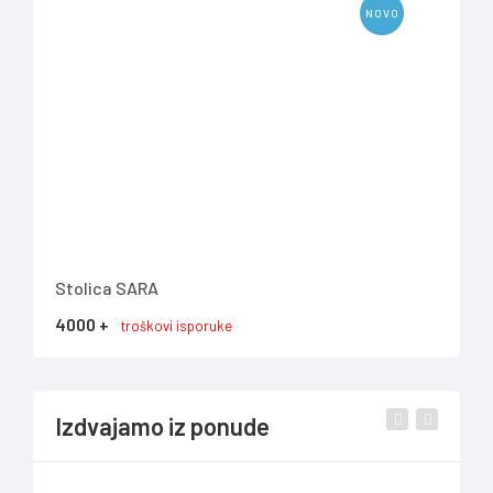
NOVO
Stolica SARA
TV 
4000 +
737
troškovi isporuke
Izdvajamo iz ponude