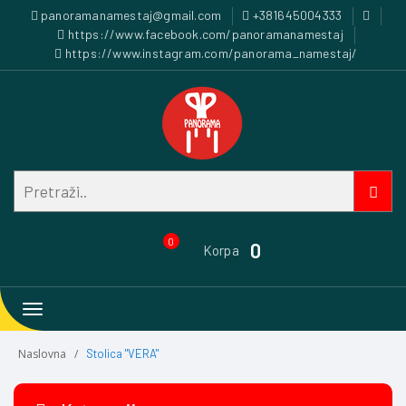
panoramanamestaj@gmail.com
+381645004333
https://www.facebook.com/panoramanamestaj
https://www.instagram.com/panorama_namestaj/
0
0
Korpa
Toggle
navigation
Naslovna
Stolica "VERA"