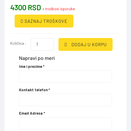
4300 RSD
+ troškovi isporuke
SAZNAJ TROŠKOVE
Količina :
DODAJ U KORPU
Napravi po meri
Ime i prezime
*
Kontakt telefon
*
Email Adresa
*