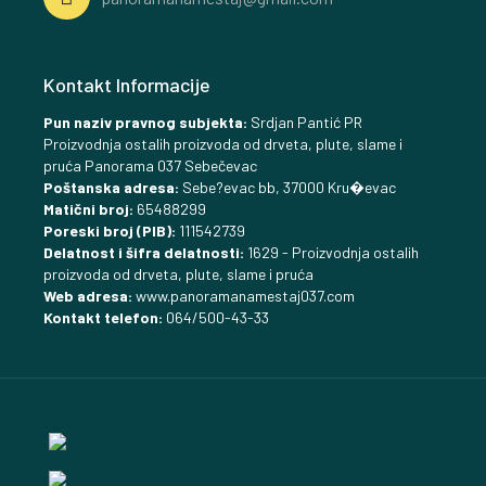
Kontakt Informacije
Pun naziv pravnog subjekta:
Srdjan Pantić PR
Proizvodnja ostalih proizvoda od drveta, plute, slame i
pruća Panorama 037 Sebečevac
Poštanska adresa:
Sebe?evac bb, 37000 Kru�evac
Matični broj:
65488299
Poreski broj (PIB):
111542739
Delatnost i šifra delatnosti:
1629 - Proizvodnja ostalih
proizvoda od drveta, plute, slame i pruća
Web adresa:
www.panoramanamestaj037.com
Kontakt telefon:
064/500-43-33