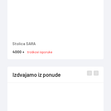
Stolica SARA
TV 
4000 +
737
troškovi isporuke
Izdvajamo iz ponude