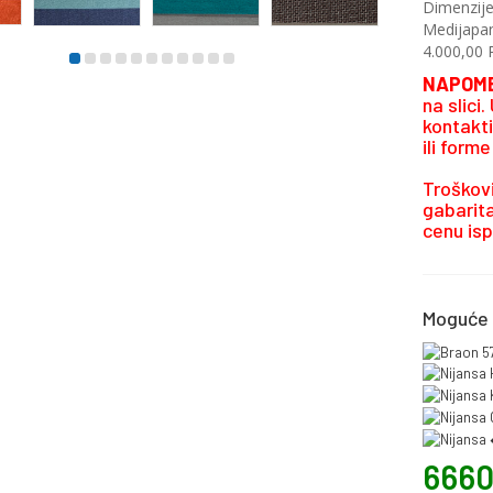
Dimenzije
Medijapan
4.000,00 
NAPOM
na slici
kontakt
ili form
Troškovi
gabarita
cenu isp
Moguće 
666