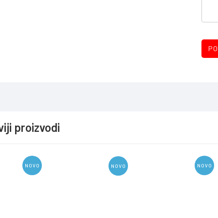
PO
iji proizvodi
NOVO
NOVO
NOVO