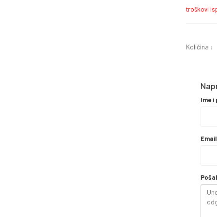
troškovi i
Količina :
Napr
Ime i
Emai
Pošal