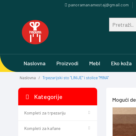
panoramanamestaj@gmail.com
Naslovna
Proizvodi
Mebl
Eko koža
Naslovna
Trpezarijski sto "LINIJE" i stolice "MINA"
Kategorije
Mogući d
Kompleti za trpezariju
Kompleti za kafane