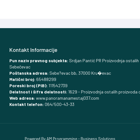
Kontakt Informacije
Pun naziv pravnog subjekta:
Srdjan Pantić PR Proizvodnja ostalih
Sebečevac
Poštanska adresa:
Sebe?evac bb, 37000 Kru�evac
Matični broj:
65488299
Poreski broj (PIB):
111542739
Delatnost i šifra delatnosti:
1629 - Proizvodnja ostalih proizvoda o
Web adresa:
www.panoramanamestaj037.com
Kontakt telefon:
064/500-43-33
Powered By AM Programming - Business Solutions