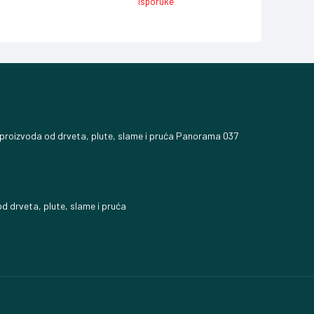
isporuke
 proizvoda od drveta, plute, slame i pruća Panorama 037
d drveta, plute, slame i pruća