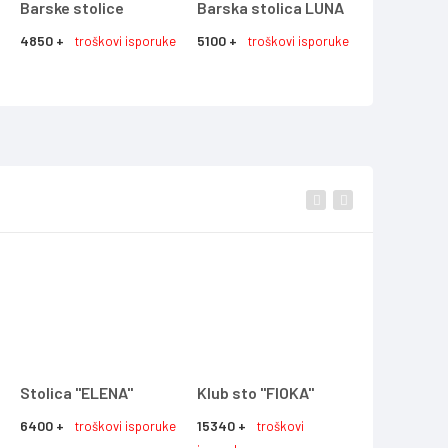
Barske stolice
Barska stolica LUNA
Stolica "L
4850 +
5100 +
8850 +
troškovi isporuke
troškovi isporuke
tro
Stolica "ELENA"
Klub sto "FIOKA"
Klub sto 
6400 +
15340 +
14160 +
troškovi isporuke
troškovi
tro