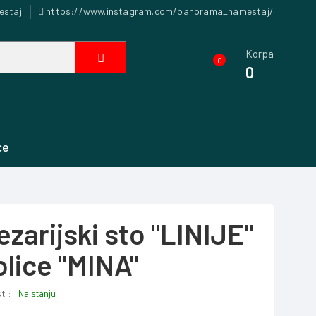
estaj
https://www.instagram.com/panorama_namestaj/
Korpa
0
0
ce
ezarijski sto "LINIJE"
tolice "MINA"
t :
Na stanju