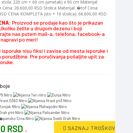
 stola: 220 cm + 60 cm (umetak) x 90 cm Materijal:
 Cena: 26.600,00 RSD Stolica Materijal: �tof Cena:
RSD CENA KOMPLETA (sto + 10 stolica): 66.600,00 RSD
ENA:
Proizvod se prodaje kao što je prikazan
. Ukoliko želite u drugom dezenu i boji
irajte nas putem mail-a, telefona, facebook-a
e napravi po meri!
 isporuke nisu fiksi i zavise od mesta isporuke i
 porudžbine. Pre poručivanja pošaljite upit za
oruke.
boje
00 RSD
SAZNAJ TROŠKOVE
+