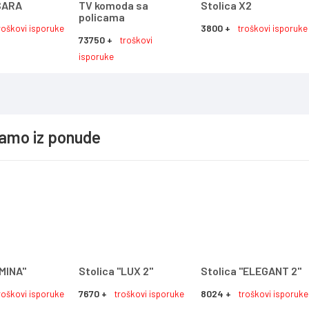
 SARA
TV komoda sa
Stolica X2
policama
3800 +
roškovi isporuke
troškovi isporuke
73750 +
troškovi
isporuke
jamo iz ponude
"MINA"
Stolica "LUX 2"
Stolica "ELEGANT 2"
7670 +
8024 +
roškovi isporuke
troškovi isporuke
troškovi isporuke