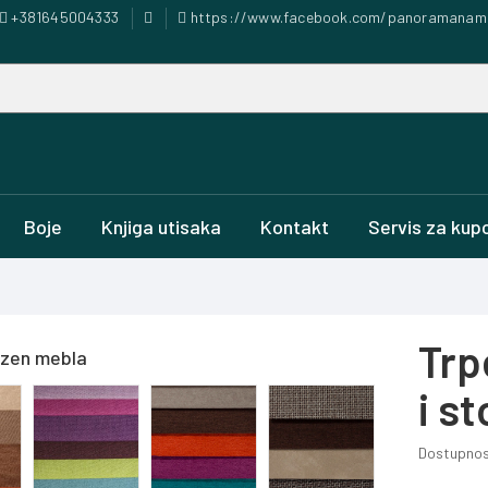
+381645004333
https://www.facebook.com/panoramanam
Boje
Knjiga utisaka
Kontakt
Servis za kup
Trp
ezen mebla
i s
Dostupnos