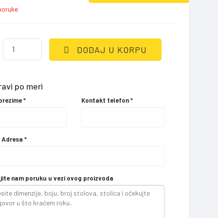
sporuke
DODAJ U KORPU
avi po meri
 prezime
*
Kontakt telefon
*
l Adresa
*
jite nam poruku u vezi ovog proizvoda