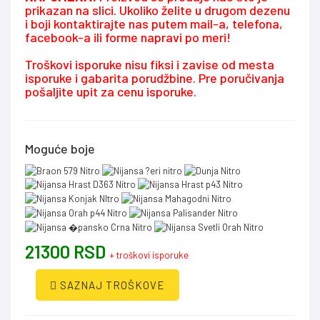
prikazan na slici. Ukoliko želite u drugom dezenu
i boji kontaktirajte nas putem mail-a, telefona,
facebook-a ili forme napravi po meri!
Troškovi isporuke nisu fiksi i zavise od mesta
isporuke i gabarita porudžbine. Pre poručivanja
pošaljite upit za cenu isporuke.
Moguće boje
21300 RSD
+ troškovi isporuke
SAZNAJ TROŠKOVE