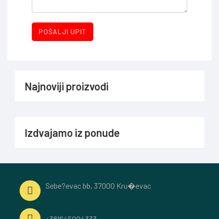
POŠALJI UPIT
Najnoviji proizvodi
Izdvajamo iz ponude
Sebe?evac bb, 37000 Kru�evac
+381645004333