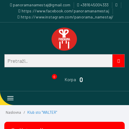
panoramanamestaj@gmail.com
+381645004333
https://www.facebook.com/panoramanamestaj
https://www.instagram.com/panorama_namestaj/
0
0
Korpa
Toggle
navigation
Naslovna
Klub sto "WALTER"