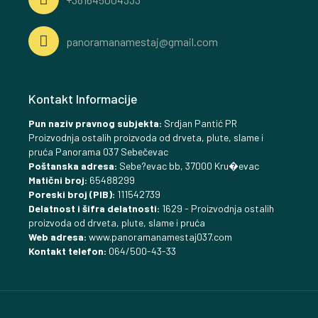
panoramanamestaj@gmail.com
Kontakt Informacije
Pun naziv pravnog subjekta:
Srdjan Pantić PR
Proizvodnja ostalih proizvoda od drveta, plute, slame i
pruća Panorama 037 Sebečevac
Poštanska adresa:
Sebe?evac bb, 37000 Kru�evac
Matični broj:
65488299
Poreski broj (PIB):
111542739
Delatnost i šifra delatnosti:
1629 - Proizvodnja ostalih
proizvoda od drveta, plute, slame i pruća
Web adresa:
www.panoramanamestaj037.com
Kontakt telefon:
064/500-43-33