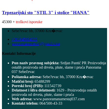
Trpezarijski sto "STIL 3" i stolice "HANA"
45300 +
troškovi isporuke
Sebe?evac bb, 37000 Kru�evac
+381645004333
panoramanamestaj@gmail.com
Kontakt Informacije
Pun naziv pravnog subjekta:
Srdjan Pantić PR Proizvodnja
ostalih proizvoda od drveta, plute, slame i pruća Panorama
037 Sebečevac
Poštanska adresa:
Sebe?evac bb, 37000 Kru�evac
Matični broj:
65488299
Poreski broj (PIB):
111542739
Delatnost i šifra delatnosti:
1629 - Proizvodnja ostalih
proizvoda od drveta, plute, slame i pruća
Web adresa:
www.panoramanamestaj037.com
Kontakt telefon:
064/500-43-33