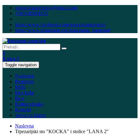
panoramanamestaj@gmail.com
+381645004333
https://www.facebook.com/panoramanamestaj
https://www.instagram.com/panorama_namestaj/
0
Korpa
0
Toggle navigation
Naslovna
Proizvodi
Mebl
Eko koža
Boje
Knjiga utisaka
Kontakt
Servis za kupce
Naslovna
Trpezarijski sto "KOCKA" i stolice "LANA 2"