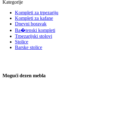
Kategorije
Kompleti za trpezariju
Kompleti za kafane
Dnevni boravak
Ba�tenski kompleti
Trpezarijski stolovi
Stolice
Barske stolice
Mogući dezen mebla