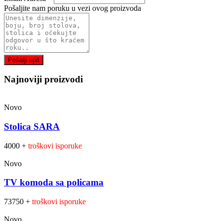
Pošaljite nam poruku u vezi ovog proizvoda
Pošalji upit
Najnoviji proizvodi
Novo
Stolica SARA
4000 +
troškovi isporuke
Novo
TV komoda sa policama
73750 +
troškovi isporuke
Novo