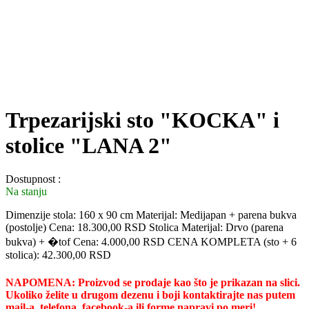
Trpezarijski sto "KOCKA" i
stolice "LANA 2"
Dostupnost :
Na stanju
Dimenzije stola: 160 x 90 cm Materijal: Medijapan + parena bukva
(postolje) Cena: 18.300,00 RSD Stolica Materijal: Drvo (parena
bukva) + �tof Cena: 4.000,00 RSD CENA KOMPLETA (sto + 6
stolica): 42.300,00 RSD
NAPOMENA:
Proizvod se prodaje kao što je prikazan na slici.
Ukoliko želite u drugom dezenu i boji kontaktirajte nas putem
mail-a, telefona, facebook-a ili forme napravi po meri!